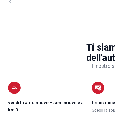
Ti siam
dell'au
Il nostro s
vendita auto nuove – seminuove e a
finanziame
km 0
Scegli la so