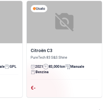
Usato
Citroën C3
PureTech 83 S&S Shine
ale
GPL
2021
83,000 km
Manuale
Benzina
€-