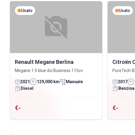
Usato
Usato
Renault Megane Berlina
Citroën 
Megane 1.5 blue dci Business 115cv
PureTech 8
2021
129,000 km
Manuale
2017
Diesel
Benzina
€-
€-