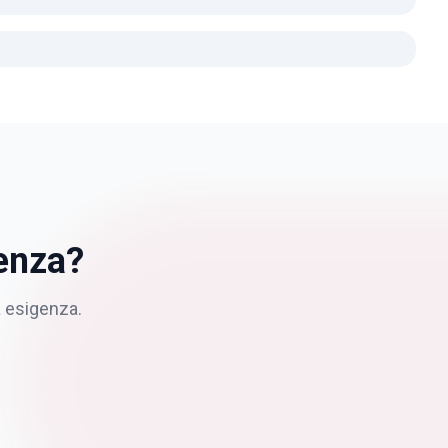
enza?
a esigenza.