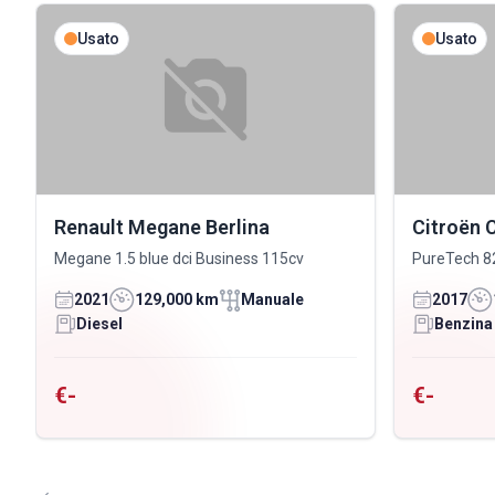
Usato
Usato
Renault Megane Berlina
Citroën 
Megane 1.5 blue dci Business 115cv
PureTech 8
2021
129,000 km
Manuale
2017
Diesel
Benzina
€-
€-