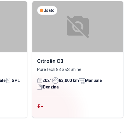
Usato
Citroën C3
PureTech 83 S&S Shine
ale
GPL
2021
83,000 km
Manuale
Benzina
€-