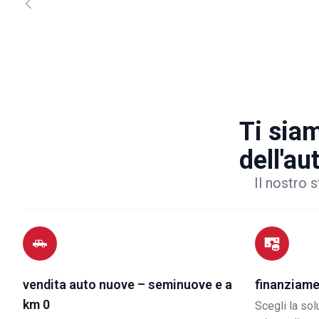
Ti siam
dell'au
Il nostro s
vendita auto nuove – seminuove e a
finanziame
km 0
Scegli la so