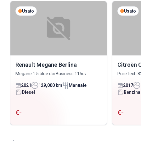
Usato
Usato
Renault Megane Berlina
Citroën 
Megane 1.5 blue dci Business 115cv
PureTech 8
2021
129,000 km
Manuale
2017
Diesel
Benzina
€-
€-