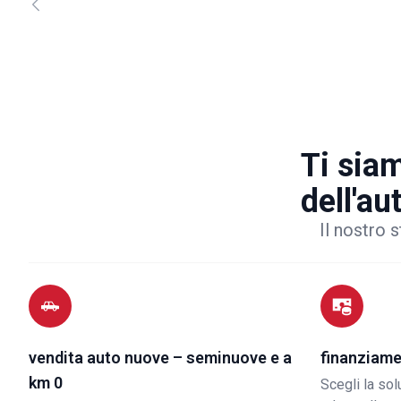
Ti siam
dell'au
Il nostro s
vendita auto nuove – seminuove e a
finanziame
km 0
Scegli la so