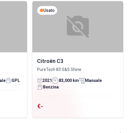
Usato
Citroën C3
PureTech 83 S&S Shine
ale
GPL
2021
83,000 km
Manuale
Benzina
€-