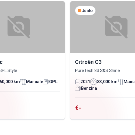
Usato
ic
Citroën C3
GPL Style
PureTech 83 S&S Shine
60,000 km
Manuale
GPL
2021
83,000 km
Manu
Benzina
€-