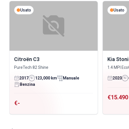
Usato
Usato
Citroën C3
Kia Ston
PureTech 82 Shine
1.4 MPI Eco
2017
123,000 km
Manuale
2020
Benzina
€15.490
€-