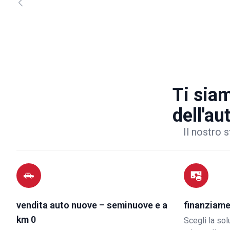
Ti siam
dell'au
Il nostro s
vendita auto nuove – seminuove e a
finanziame
km 0
Scegli la so