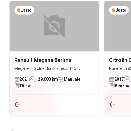
Usato
Usato
Renault Megane Berlina
Citroën 
Megane 1.5 blue dci Business 115cv
PureTech 8
2021
129,000 km
Manuale
2017
Diesel
Benzina
€-
€-