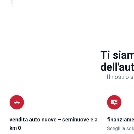
Ti siam
dell'au
Il nostro s
vendita auto nuove – seminuove e a
finanziame
km 0
Scegli la so