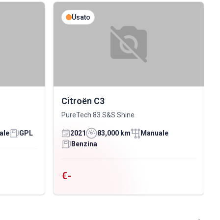
Usato
Citroën C3
PureTech 83 S&S Shine
ale
GPL
2021
83,000 km
Manuale
Benzina
€-