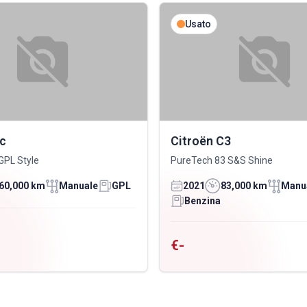
Usato
ic
Citroën C3
GPL Style
PureTech 83 S&S Shine
60,000 km
Manuale
GPL
2021
83,000 km
Manu
Benzina
€-