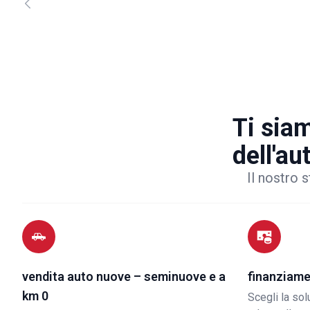
Ti siam
dell'au
Il nostro s
vendita auto nuove – seminuove e a
finanziame
km 0
Scegli la so