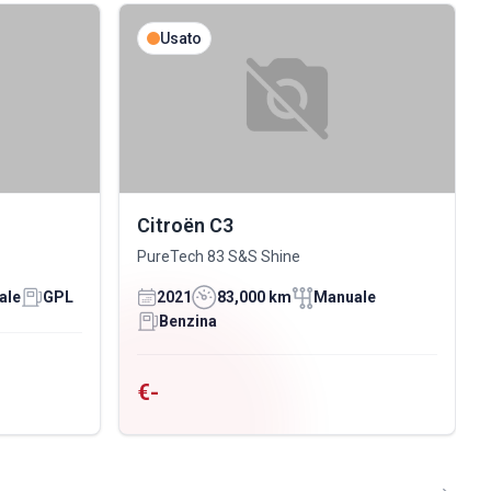
Usato
Citroën C3
PureTech 83 S&S Shine
ale
GPL
2021
83,000 km
Manuale
Benzina
€-