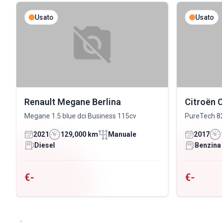
Usato
Usato
Renault Megane Berlina
Citroën 
Megane 1.5 blue dci Business 115cv
PureTech 8
2021
129,000 km
Manuale
2017
Diesel
Benzina
€-
€-