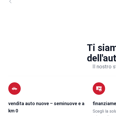
Ti siam
dell'au
Il nostro s
vendita auto nuove – seminuove e a
finanziame
km 0
Scegli la so