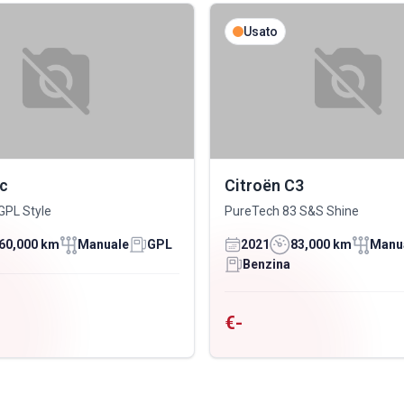
Usato
ic
Citroën C3
GPL Style
PureTech 83 S&S Shine
60,000 km
Manuale
GPL
2021
83,000 km
Manu
Benzina
€-