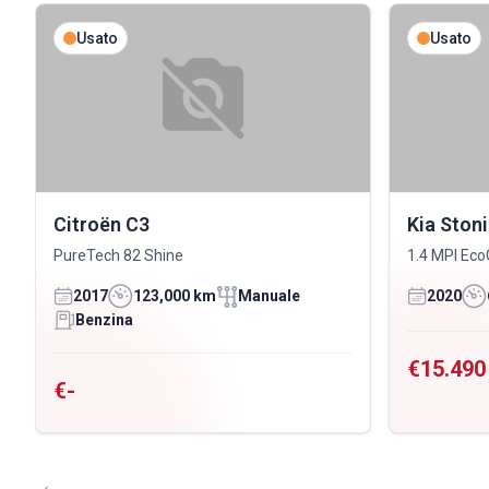
Usato
Usato
Citroën C3
Kia Ston
PureTech 82 Shine
1.4 MPI Eco
2017
123,000 km
Manuale
2020
Benzina
€15.490
€-