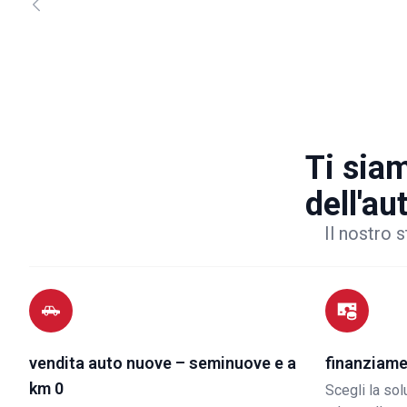
Ti siam
dell'au
Il nostro s
vendita auto nuove – seminuove e a
finanziame
km 0
Scegli la so