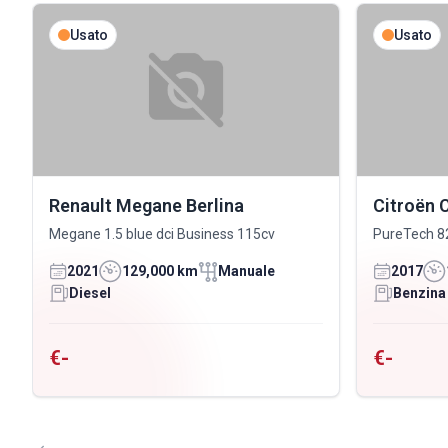
Usato
Usato
Renault Megane Berlina
Citroën 
Megane 1.5 blue dci Business 115cv
PureTech 8
2021
129,000 km
Manuale
2017
Diesel
Benzina
€-
€-