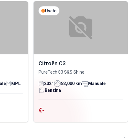
Usato
Citroën C3
PureTech 83 S&S Shine
ale
GPL
2021
83,000 km
Manuale
Benzina
€-