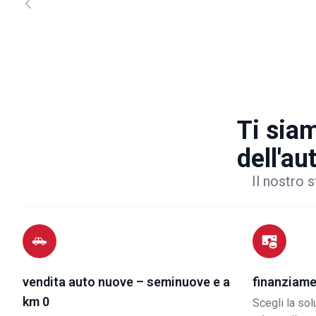
Ti siam
dell'au
Il nostro s
vendita auto nuove – seminuove e a
finanziame
km 0
Scegli la so