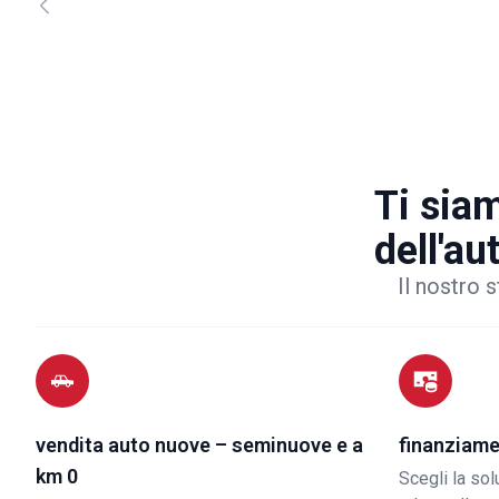
Ti siam
dell'au
Il nostro s
vendita auto nuove – seminuove e a
finanziame
km 0
Scegli la so