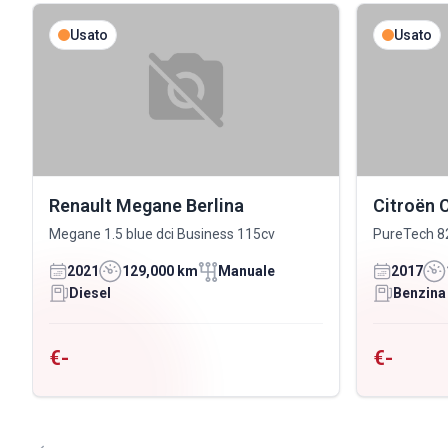
Usato
Usato
Renault Megane Berlina
Citroën 
Megane 1.5 blue dci Business 115cv
PureTech 8
2021
129,000 km
Manuale
2017
Diesel
Benzina
€-
€-