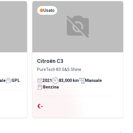
Usato
Citroën C3
PureTech 83 S&S Shine
ale
GPL
2021
83,000 km
Manuale
Benzina
€-