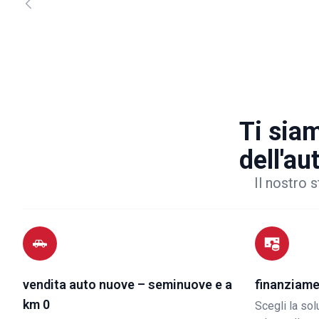
Ti siam
dell'au
Il nostro s
vendita auto nuove – seminuove e a
finanziame
km 0
Scegli la so