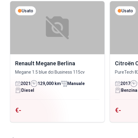
Usato
Usato
Renault Megane Berlina
Citroën 
Megane 1.5 blue dci Business 115cv
PureTech 8
2021
129,000 km
Manuale
2017
Diesel
Benzina
€-
€-