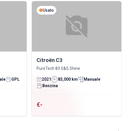
Usato
Citroën C3
PureTech 83 S&S Shine
ale
GPL
2021
83,000 km
Manuale
Benzina
€-