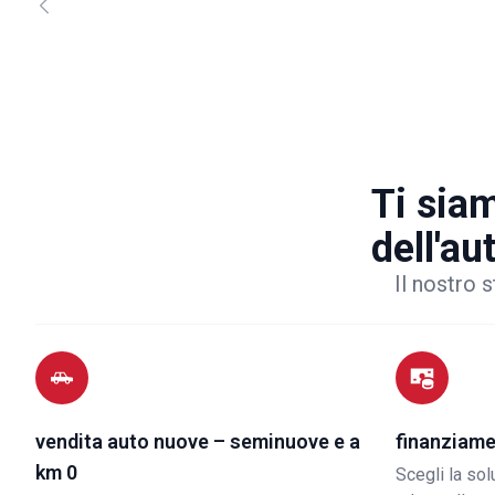
Ti siam
dell'au
Il nostro s
vendita auto nuove – seminuove e a
finanziame
km 0
Scegli la so