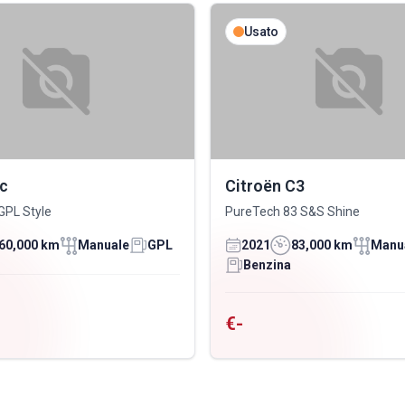
Usato
ic
Citroën C3
GPL Style
PureTech 83 S&S Shine
60,000 km
Manuale
GPL
2021
83,000 km
Manu
Benzina
€-