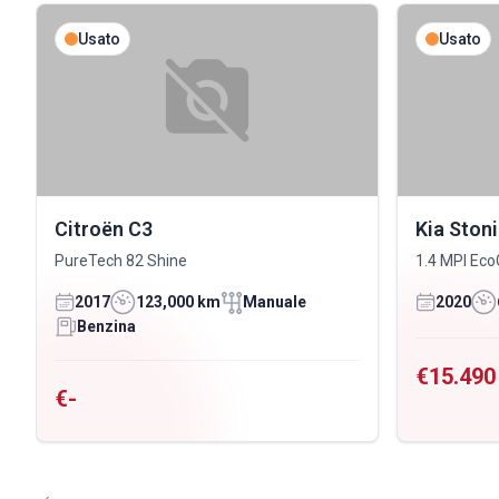
Usato
Usato
Citroën C3
Kia Ston
PureTech 82 Shine
1.4 MPI Eco
2017
123,000 km
Manuale
2020
Benzina
€15.490
€-