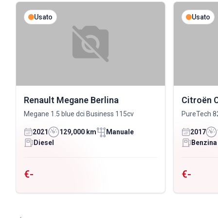
Usato
Usato
Renault Megane Berlina
Citroën 
Megane 1.5 blue dci Business 115cv
PureTech 8
2021
129,000 km
Manuale
2017
Diesel
Benzina
€-
€-