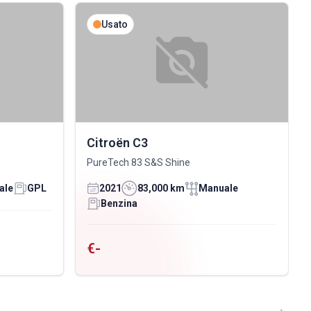
Usato
Citroën C3
PureTech 83 S&S Shine
ale
GPL
2021
83,000 km
Manuale
Benzina
€-