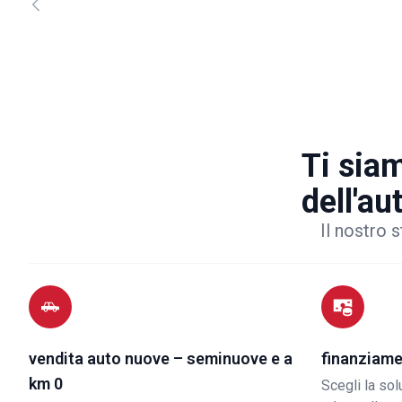
Ti siam
dell'au
Il nostro s
vendita auto nuove – seminuove e a
finanziame
km 0
Scegli la so