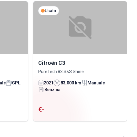
Usato
Citroën C3
PureTech 83 S&S Shine
ale
GPL
2021
83,000 km
Manuale
Benzina
€-