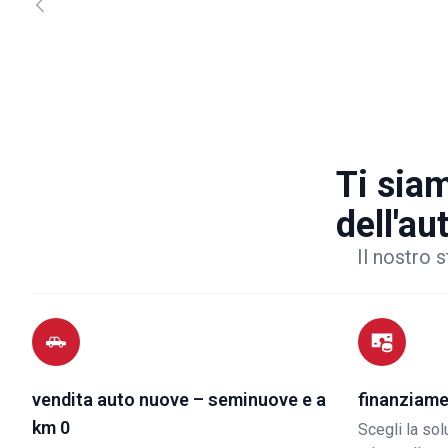
Ti siam
dell'au
Il nostro s
vendita auto nuove – seminuove e a
finanziame
km 0
Scegli la so