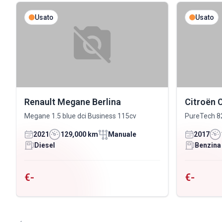
Usato
Usato
Renault Megane Berlina
Citroën 
Megane 1.5 blue dci Business 115cv
PureTech 8
2021
129,000 km
Manuale
2017
Diesel
Benzina
€-
€-