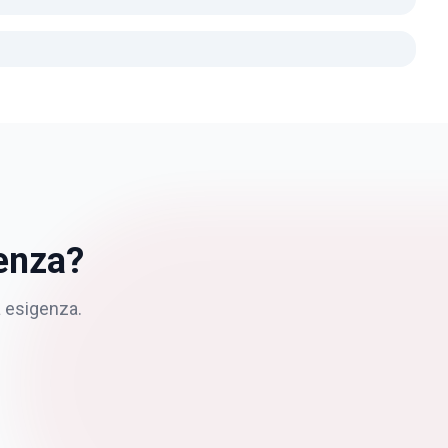
enza?
a esigenza.